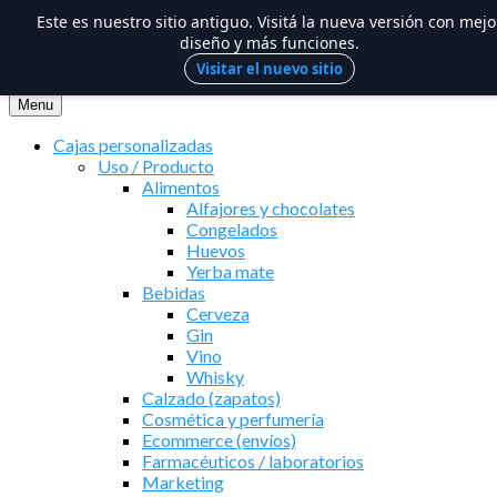
Este es nuestro sitio antiguo. Visitá la nueva versión con mejo
diseño y más funciones.
Visitar el nuevo sitio
Saltar
al
Menu
contenido
Cajas personalizadas
Uso / Producto
Alimentos
Alfajores y chocolates
Congelados
Huevos
Yerba mate
Bebidas
Cerveza
Gin
Vino
Whisky
Calzado (zapatos)
Cosmética y perfumería
Ecommerce (envíos)
Farmacéuticos / laboratorios
Marketing