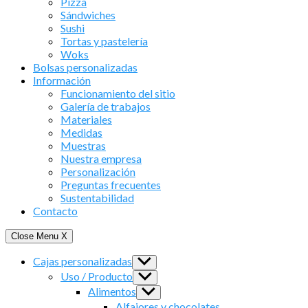
Pizza
Sándwiches
Sushi
Tortas y pastelería
Woks
Bolsas personalizadas
Información
Funcionamiento del sitio
Galería de trabajos
Materiales
Medidas
Muestras
Nuestra empresa
Personalización
Preguntas frecuentes
Sustentabilidad
Contacto
Close Menu
X
Cajas personalizadas
Show
sub
Uso / Producto
Show
menu
sub
Alimentos
Show
menu
sub
Alfajores y chocolates