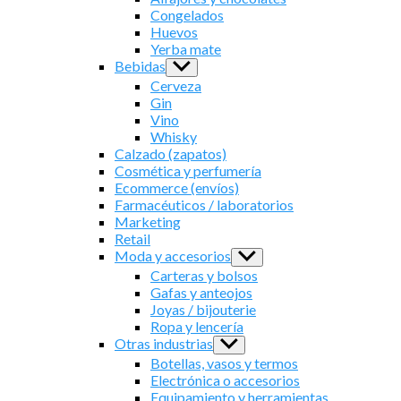
menu
Congelados
Huevos
Yerba mate
Bebidas
Show
sub
Cerveza
menu
Gin
Vino
Whisky
Calzado (zapatos)
Cosmética y perfumería
Ecommerce (envíos)
Farmacéuticos / laboratorios
Marketing
Retail
Moda y accesorios
Show
sub
Carteras y bolsos
menu
Gafas y anteojos
Joyas / bijouterie
Ropa y lencería
Otras industrias
Show
sub
Botellas, vasos y termos
menu
Electrónica o accesorios
Equipamiento y herramientas