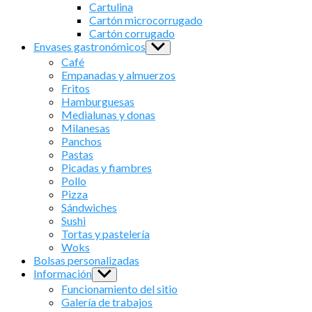
sub
Cartulina
menu
Cartón microcorrugado
Cartón corrugado
Envases gastronómicos
Show
sub
Café
menu
Empanadas y almuerzos
Fritos
Hamburguesas
Medialunas y donas
Milanesas
Panchos
Pastas
Picadas y fiambres
Pollo
Pizza
Sándwiches
Sushi
Tortas y pastelería
Woks
Bolsas personalizadas
Información
Show
sub
Funcionamiento del sitio
menu
Galería de trabajos