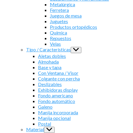
Metalúrgica
Ferretera
Juegos de mesa
Juguetes
Productos ortopédicos
Química
Repuestos
Velas
Tipo / Características
Show
sub
Aletas dobles
menu
Almohada
Base y tapa
Con Ventana / Visor
Colgante con percha
Deslizables
Exhibidoras display
Fondo americano
Fondo automático
Galeno
Manija incorporada
Manija opcional
Postal
Material
Show