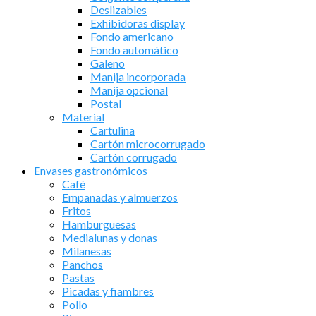
Deslizables
Exhibidoras display
Fondo americano
Fondo automático
Galeno
Manija incorporada
Manija opcional
Postal
Material
Cartulina
Cartón microcorrugado
Cartón corrugado
Envases gastronómicos
Café
Empanadas y almuerzos
Fritos
Hamburguesas
Medialunas y donas
Milanesas
Panchos
Pastas
Picadas y fiambres
Pollo