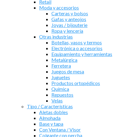
Retail
Moda y accesorios
Carteras y bolsos
Gafas y anteojos
Joyas / bijouterie
Ropa y lencería
Otras industrias
Botellas, vasos y termos
Electrónica o accesorios
Equipamiento y herramientas
Metalúrgica
Ferretera
Juegos de mesa
Juguetes
Productos ortopédicos
Química
Repuestos
Velas
Tipo / Características
Aletas dobles
Almohada
Base y tapa
Con Ventana / Visor
Colgante con percha