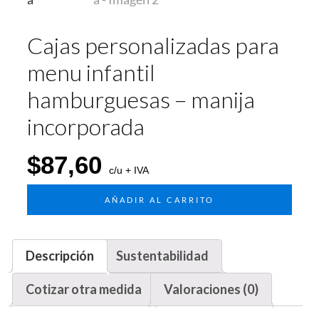
Cajas personalizadas para
menu infantil
hamburguesas – manija
incorporada
$
87,60
c/u + IVA
AÑADIR AL CARRITO
Descripción
Sustentabilidad
Cotizar otra medida
Valoraciones (0)