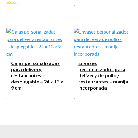
,
Valorado con
,
5.00
de 5
Cajas personalizadas
Envases
para delivery
personalizados para
restaurantes –
delivery de pollo /
desplegable – 24 x 13 x
restaurantes – manija
9 cm
incorporada
,
,