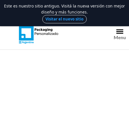
Este es nuestro sitio antiguo. Visitá la nueva versión con mejor
diseño y más funciones.
Saltar
Visitar el nuevo sitio
al
contenido
Menu