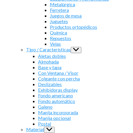
Metalúrgica
Ferretera
Juegos de mesa
Juguetes
Productos ortopédicos
Química
Repuestos
Velas
Tipo / Características
Show
sub
Aletas dobles
menu
Almohada
Base y tapa
Con Ventana / Visor
Colgante con percha
Deslizables
Exhibidoras display
Fondo americano
Fondo automático
Galeno
Manija incorporada
Manija opcional
Postal
Material
Show