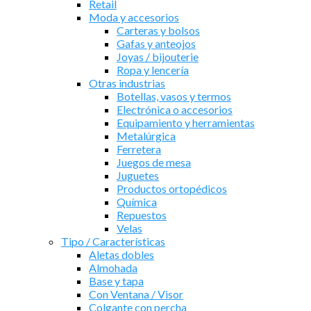
Retail
Moda y accesorios
Carteras y bolsos
Gafas y anteojos
Joyas / bijouterie
Ropa y lencería
Otras industrias
Botellas, vasos y termos
Electrónica o accesorios
Equipamiento y herramientas
Metalúrgica
Ferretera
Juegos de mesa
Juguetes
Productos ortopédicos
Química
Repuestos
Velas
Tipo / Características
Aletas dobles
Almohada
Base y tapa
Con Ventana / Visor
Colgante con percha