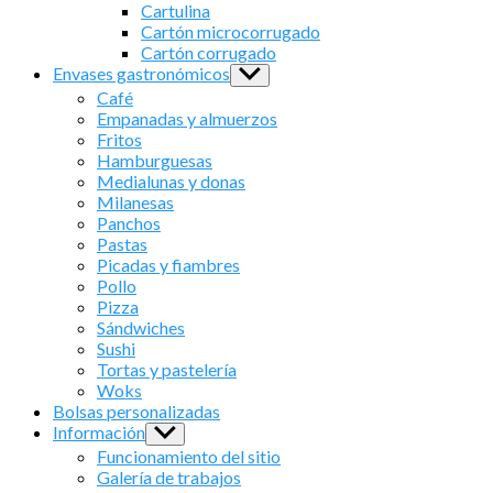
sub
Cartulina
menu
Cartón microcorrugado
Cartón corrugado
Envases gastronómicos
Show
sub
Café
menu
Empanadas y almuerzos
Fritos
Hamburguesas
Medialunas y donas
Milanesas
Panchos
Pastas
Picadas y fiambres
Pollo
Pizza
Sándwiches
Sushi
Tortas y pastelería
Woks
Bolsas personalizadas
Información
Show
sub
Funcionamiento del sitio
menu
Galería de trabajos