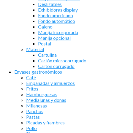
Deslizables
Exhibidoras display
Fondo americano
Fondo automático
Galeno
Manija incorporada
Manija opcional
Postal
Material
Cartulina
Cartón microcorrugado
Cartón corrugado
Envases gastronómicos
Café
Empanadas y almuerzos
Fritos
Hamburguesas
Medialunas y donas
Milanesas
Panchos
Pastas
Picadas y fiambres
Pollo