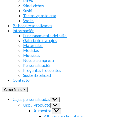
Pizza
Sándwiches
Sushi
Tortas y pastelería
Woks
Bolsas personalizadas
Información
Funcionamiento del sitio
Galería de trabajos
Materiales
Medidas
Muestras
Nuestra empresa
Personalización
Preguntas frecuentes
Sustentabilidad
Contacto
Close Menu
X
Cajas personalizadas
Show
sub
Uso / Producto
Show
menu
sub
Alimentos
Show
menu
sub
Alfajores y chocolates