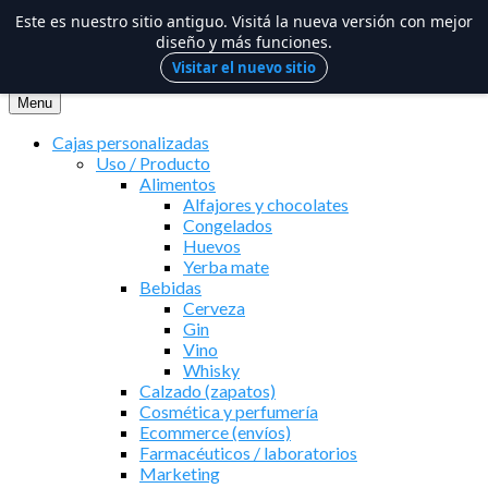
Este es nuestro sitio antiguo. Visitá la nueva versión con mejor
diseño y más funciones.
Visitar el nuevo sitio
Saltar
al
Menu
contenido
Cajas personalizadas
Uso / Producto
Alimentos
Alfajores y chocolates
Congelados
Huevos
Yerba mate
Bebidas
Cerveza
Gin
Vino
Whisky
Calzado (zapatos)
Cosmética y perfumería
Ecommerce (envíos)
Farmacéuticos / laboratorios
Marketing