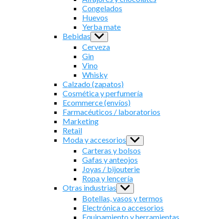
menu
Congelados
Huevos
Yerba mate
Bebidas
Show
sub
Cerveza
menu
Gin
Vino
Whisky
Calzado (zapatos)
Cosmética y perfumería
Ecommerce (envíos)
Farmacéuticos / laboratorios
Marketing
Retail
Moda y accesorios
Show
sub
Carteras y bolsos
menu
Gafas y anteojos
Joyas / bijouterie
Ropa y lencería
Otras industrias
Show
sub
Botellas, vasos y termos
menu
Electrónica o accesorios
Equipamiento y herramientas