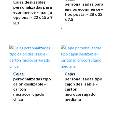
Cajas deslizables
personalizadas para
personalizadas para
envíos ecommerce –
ecommerce – manija
tipo postal – 28 x 22
opcional – 22 x 15 x 9
x 7,5
cm
,
,
,
Cajas
Cajas
personalizadas tipo
personalizadas tipo
cajón deslizable –
cajón deslizable –
cartón
cartón
microcorrugado
microcorrugado
chica
mediana