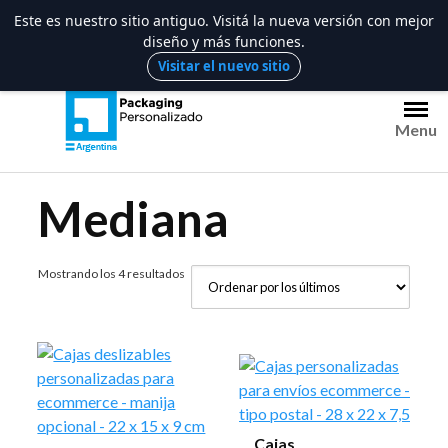
Este es nuestro sitio antiguo. Visitá la nueva versión con mejor
diseño y más funciones.
Saltar
Visitar el nuevo sitio
al
contenido
Menu
Mediana
Ordenado
Mostrando los 4 resultados
por
los
últimos
Cajas