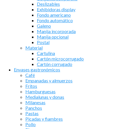
Deslizables
Exhibidoras display
Fondo americano
Fondo automático
Galeno
Manija incorporada
Manija opcional
Postal
Material
Cartulina
Cartón microcorrugado
Cartón corrugado
Envases gastronómicos
Café
Empanadas y almuerzos
Fritos
Hamburguesas
Medialunas y donas
Milanesas
Panchos
Pastas
Picadas y fiambres
Pollo