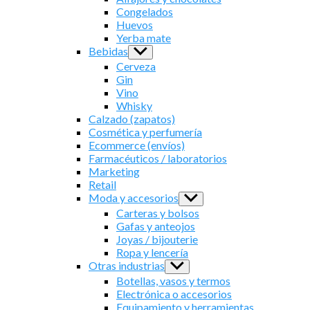
menu
Congelados
Huevos
Yerba mate
Bebidas
Show
sub
Cerveza
menu
Gin
Vino
Whisky
Calzado (zapatos)
Cosmética y perfumería
Ecommerce (envíos)
Farmacéuticos / laboratorios
Marketing
Retail
Moda y accesorios
Show
sub
Carteras y bolsos
menu
Gafas y anteojos
Joyas / bijouterie
Ropa y lencería
Otras industrias
Show
sub
Botellas, vasos y termos
menu
Electrónica o accesorios
Equipamiento y herramientas