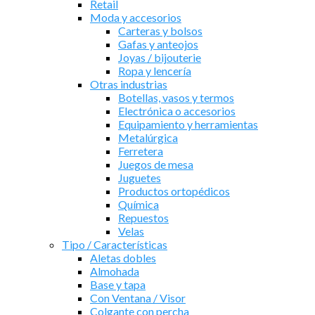
Retail
Moda y accesorios
Carteras y bolsos
Gafas y anteojos
Joyas / bijouterie
Ropa y lencería
Otras industrias
Botellas, vasos y termos
Electrónica o accesorios
Equipamiento y herramientas
Metalúrgica
Ferretera
Juegos de mesa
Juguetes
Productos ortopédicos
Química
Repuestos
Velas
Tipo / Características
Aletas dobles
Almohada
Base y tapa
Con Ventana / Visor
Colgante con percha