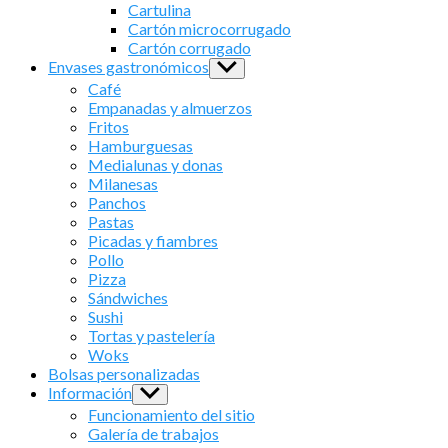
sub
Cartulina
menu
Cartón microcorrugado
Cartón corrugado
Envases gastronómicos
Show
sub
Café
menu
Empanadas y almuerzos
Fritos
Hamburguesas
Medialunas y donas
Milanesas
Panchos
Pastas
Picadas y fiambres
Pollo
Pizza
Sándwiches
Sushi
Tortas y pastelería
Woks
Bolsas personalizadas
Información
Show
sub
Funcionamiento del sitio
menu
Galería de trabajos