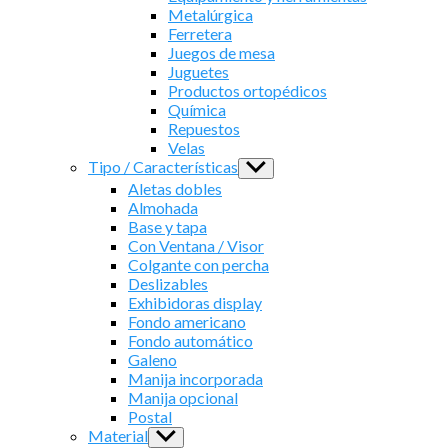
Metalúrgica
Ferretera
Juegos de mesa
Juguetes
Productos ortopédicos
Química
Repuestos
Velas
Tipo / Características
Show
sub
Aletas dobles
menu
Almohada
Base y tapa
Con Ventana / Visor
Colgante con percha
Deslizables
Exhibidoras display
Fondo americano
Fondo automático
Galeno
Manija incorporada
Manija opcional
Postal
Material
Show