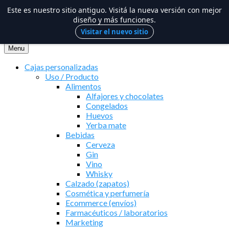
Este es nuestro sitio antiguo. Visitá la nueva versión con mejor
diseño y más funciones.
Visitar el nuevo sitio
Saltar
al
Menu
contenido
Cajas personalizadas
Uso / Producto
Alimentos
Alfajores y chocolates
Congelados
Huevos
Yerba mate
Bebidas
Cerveza
Gin
Vino
Whisky
Calzado (zapatos)
Cosmética y perfumería
Ecommerce (envíos)
Farmacéuticos / laboratorios
Marketing