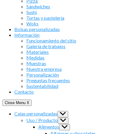
Pizza
Sándwiches
Sushi
Tortas y pastelería
Woks
Bolsas personalizadas
Información
Funcionamiento del sitio
Galería de trabajos
Materiales
Medidas
Muestras
Nuestra empresa
Personalización
Preguntas frecuentes
Sustentabilidad
Contacto
Close Menu
X
Cajas personalizadas
Show
sub
Uso / Producto
Show
menu
sub
Alimentos
Show
menu
sub
Alfajores y chocolates