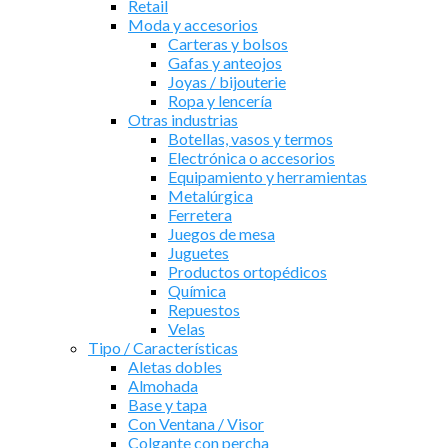
Retail
Moda y accesorios
Carteras y bolsos
Gafas y anteojos
Joyas / bijouterie
Ropa y lencería
Otras industrias
Botellas, vasos y termos
Electrónica o accesorios
Equipamiento y herramientas
Metalúrgica
Ferretera
Juegos de mesa
Juguetes
Productos ortopédicos
Química
Repuestos
Velas
Tipo / Características
Aletas dobles
Almohada
Base y tapa
Con Ventana / Visor
Colgante con percha