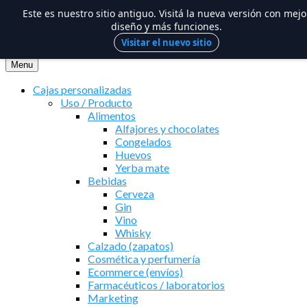
Este es nuestro sitio antiguo. Visitá la nueva versión con mejo
diseño y más funciones.
Visitar el nuevo sitio
Saltar
al
Menu
contenido
Cajas personalizadas
Uso / Producto
Alimentos
Alfajores y chocolates
Congelados
Huevos
Yerba mate
Bebidas
Cerveza
Gin
Vino
Whisky
Calzado (zapatos)
Cosmética y perfumería
Ecommerce (envíos)
Farmacéuticos / laboratorios
Marketing