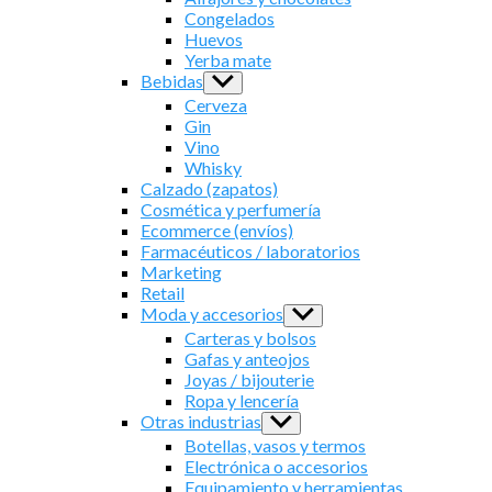
menu
Congelados
Huevos
Yerba mate
Bebidas
Show
sub
Cerveza
menu
Gin
Vino
Whisky
Calzado (zapatos)
Cosmética y perfumería
Ecommerce (envíos)
Farmacéuticos / laboratorios
Marketing
Retail
Moda y accesorios
Show
sub
Carteras y bolsos
menu
Gafas y anteojos
Joyas / bijouterie
Ropa y lencería
Otras industrias
Show
sub
Botellas, vasos y termos
menu
Electrónica o accesorios
Equipamiento y herramientas