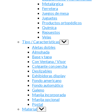
Metalúrgica
Ferretera
Juegos de mesa
Juguetes
Productos ortopédicos
Química
Repuestos
Velas
Tipo / Características
Show
sub
Aletas dobles
menu
Almohada
Base y tapa
Con Ventana / Visor
Colgante con percha
Deslizables
Exhibidoras display
Fondo americano
Fondo automático
Galeno
Manija incorporada
Manija opcional
Postal
Material
Show