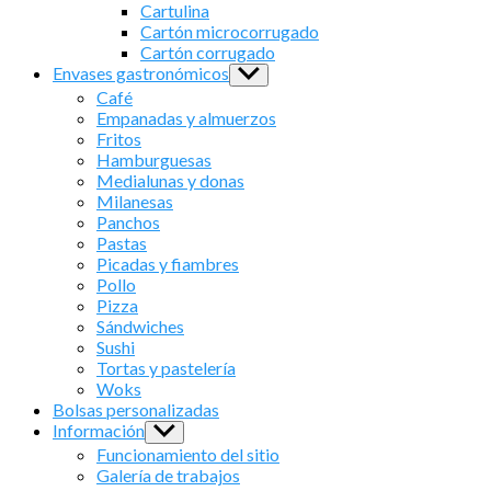
sub
Cartulina
menu
Cartón microcorrugado
Cartón corrugado
Envases gastronómicos
Show
sub
Café
menu
Empanadas y almuerzos
Fritos
Hamburguesas
Medialunas y donas
Milanesas
Panchos
Pastas
Picadas y fiambres
Pollo
Pizza
Sándwiches
Sushi
Tortas y pastelería
Woks
Bolsas personalizadas
Información
Show
sub
Funcionamiento del sitio
menu
Galería de trabajos