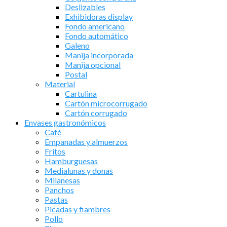
Deslizables
Exhibidoras display
Fondo americano
Fondo automático
Galeno
Manija incorporada
Manija opcional
Postal
Material
Cartulina
Cartón microcorrugado
Cartón corrugado
Envases gastronómicos
Café
Empanadas y almuerzos
Fritos
Hamburguesas
Medialunas y donas
Milanesas
Panchos
Pastas
Picadas y fiambres
Pollo