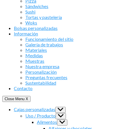
Pizza
Sándwiches
Sushi
Tortas y pastelería
Woks
Bolsas personalizadas
Información
Funcionamiento del sitio
Galería de trabajos
Materiales
Medidas
Muestras
Nuestra empresa
Personalización
Preguntas frecuentes
Sustentabilidad
Contacto
Close Menu
X
Cajas personalizadas
Show
sub
Uso / Producto
Show
menu
sub
Alimentos
Show
menu
sub
Alfajores y chocolates