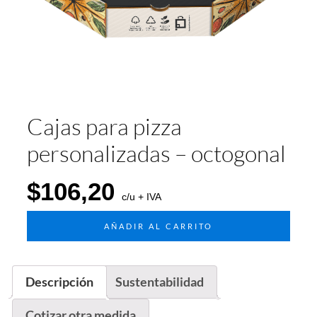
Cajas para pizza
personalizadas – octogonal
$
106,20
c/u + IVA
AÑADIR AL CARRITO
Descripción
Sustentabilidad
Cotizar otra medida