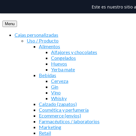
Este es nuestro sitio
Saltar
al
Menu
contenido
Cajas personalizadas
Uso / Producto
Alimentos
Alfajores y chocolates
Congelados
Huevos
Yerba mate
Bebidas
Cerveza
Gin
Vino
Whisky
Calzado (zapatos)
Cosmética y perfumería
Ecommerce (envíos)
Farmacéuticos / laboratorios
Marketing
Retail