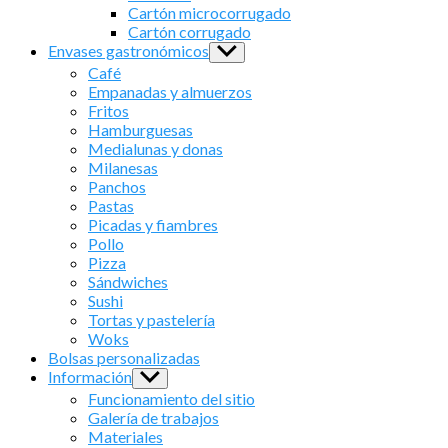
menu
Cartón microcorrugado
Cartón corrugado
Envases gastronómicos
Show
sub
Café
menu
Empanadas y almuerzos
Fritos
Hamburguesas
Medialunas y donas
Milanesas
Panchos
Pastas
Picadas y fiambres
Pollo
Pizza
Sándwiches
Sushi
Tortas y pastelería
Woks
Bolsas personalizadas
Información
Show
sub
Funcionamiento del sitio
menu
Galería de trabajos
Materiales