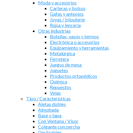
Moda y accesorios
Carteras y bolsos
Gafas y anteojos
Joyas / bijouterie
Ropa y lencería
Otras industrias
Botellas, vasos y termos
Electrónica o accesorios
Equipamiento y herramientas
Metalúrgica
Ferretera
Juegos de mesa
Juguetes
Productos ortopédicos
Química
Repuestos
Velas
Tipo / Características
Aletas dobles
Almohada
Base y tapa
Con Ventana / Visor
Colgante con percha
Deslizables