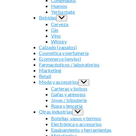
Congelados
Huevos
Yerba mate
Bebidas
Show
sub
Cerveza
menu
Gin
Vino
Whisky
Calzado (zapatos)
Cosmética y perfumería
Ecommerce (envíos)
Farmacéuticos / laboratorios
Marketing
Retail
Moda y accesorios
Show
sub
Carteras y bolsos
menu
Gafas y anteojos
Joyas / bijouterie
Ropa y lencería
Otras industrias
Show
sub
Botellas, vasos y termos
menu
Electrónica o accesorios
Equipamiento y herramientas
Metalúrgica