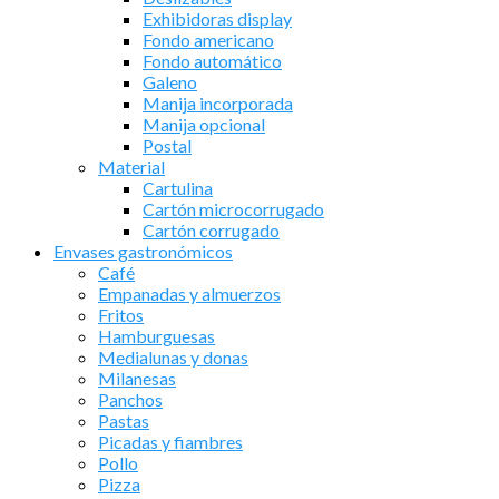
Exhibidoras display
Fondo americano
Fondo automático
Galeno
Manija incorporada
Manija opcional
Postal
Material
Cartulina
Cartón microcorrugado
Cartón corrugado
Envases gastronómicos
Café
Empanadas y almuerzos
Fritos
Hamburguesas
Medialunas y donas
Milanesas
Panchos
Pastas
Picadas y fiambres
Pollo
Pizza