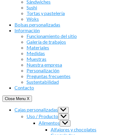
Sándwiches
Sushi
Tortas y pastelería
Woks
Bolsas personalizadas
Información
Funcionamiento del sitio
Galería de trabajos
Materiales
Medidas
Muestras
Nuestra empresa
Personalización
Preguntas frecuentes
Sustentabilidad
Contacto
Close Menu
X
Cajas personalizadas
Show
sub
Uso / Producto
Show
menu
sub
Alimentos
Show
menu
sub
Alfajores y chocolates
menu