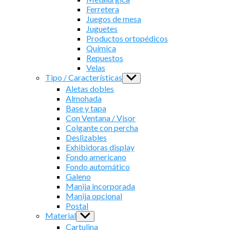
Ferretera
Juegos de mesa
Juguetes
Productos ortopédicos
Química
Repuestos
Velas
Tipo / Características
Show
sub
Aletas dobles
menu
Almohada
Base y tapa
Con Ventana / Visor
Colgante con percha
Deslizables
Exhibidoras display
Fondo americano
Fondo automático
Galeno
Manija incorporada
Manija opcional
Postal
Material
Show
sub
Cartulina