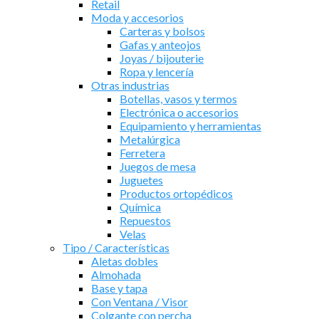
Retail
Moda y accesorios
Carteras y bolsos
Gafas y anteojos
Joyas / bijouterie
Ropa y lencería
Otras industrias
Botellas, vasos y termos
Electrónica o accesorios
Equipamiento y herramientas
Metalúrgica
Ferretera
Juegos de mesa
Juguetes
Productos ortopédicos
Química
Repuestos
Velas
Tipo / Características
Aletas dobles
Almohada
Base y tapa
Con Ventana / Visor
Colgante con percha