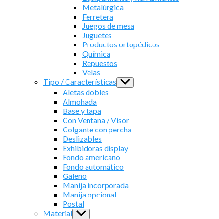
Metalúrgica
Ferretera
Juegos de mesa
Juguetes
Productos ortopédicos
Química
Repuestos
Velas
Tipo / Características
Show
sub
Aletas dobles
menu
Almohada
Base y tapa
Con Ventana / Visor
Colgante con percha
Deslizables
Exhibidoras display
Fondo americano
Fondo automático
Galeno
Manija incorporada
Manija opcional
Postal
Material
Show