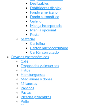
Deslizables
Exhibidoras display
Fondo americano
Fondo automático
Galeno
Manija incorporada
Manija opcional
Postal
Material
Cartulina
Cartón microcorrugado
Cartón corrugado
Envases gastronómicos
Café
Empanadas y almuerzos
Fritos
Hamburguesas
Medialunas y donas
Milanesas
Panchos
Pastas
Picadas y fiambres
Pollo