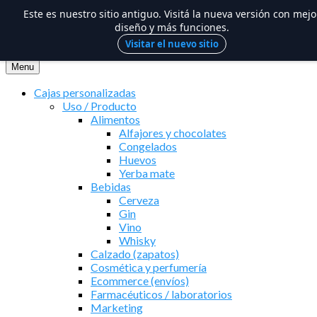
Este es nuestro sitio antiguo. Visitá la nueva versión con mejo
diseño y más funciones.
Visitar el nuevo sitio
Saltar
al
Menu
contenido
Cajas personalizadas
Uso / Producto
Alimentos
Alfajores y chocolates
Congelados
Huevos
Yerba mate
Bebidas
Cerveza
Gin
Vino
Whisky
Calzado (zapatos)
Cosmética y perfumería
Ecommerce (envíos)
Farmacéuticos / laboratorios
Marketing