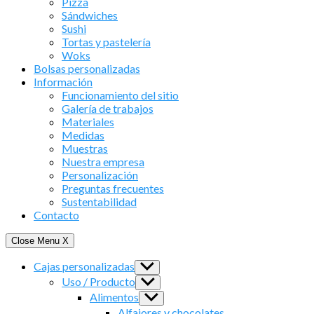
Pizza
Sándwiches
Sushi
Tortas y pastelería
Woks
Bolsas personalizadas
Información
Funcionamiento del sitio
Galería de trabajos
Materiales
Medidas
Muestras
Nuestra empresa
Personalización
Preguntas frecuentes
Sustentabilidad
Contacto
Close Menu
X
Cajas personalizadas
Show
sub
Uso / Producto
Show
menu
sub
Alimentos
Show
menu
sub
Alfajores y chocolates