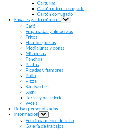
sub
Cartulina
menu
Cartón microcorrugado
Cartón corrugado
Envases gastronómicos
Show
sub
Café
menu
Empanadas y almuerzos
Fritos
Hamburguesas
Medialunas y donas
Milanesas
Panchos
Pastas
Picadas y fiambres
Pollo
Pizza
Sándwiches
Sushi
Tortas y pastelería
Woks
Bolsas personalizadas
Información
Show
sub
Funcionamiento del sitio
menu
Galería de trabajos