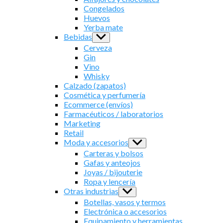
menu
Congelados
Huevos
Yerba mate
Bebidas
Show
sub
Cerveza
menu
Gin
Vino
Whisky
Calzado (zapatos)
Cosmética y perfumería
Ecommerce (envíos)
Farmacéuticos / laboratorios
Marketing
Retail
Moda y accesorios
Show
sub
Carteras y bolsos
menu
Gafas y anteojos
Joyas / bijouterie
Ropa y lencería
Otras industrias
Show
sub
Botellas, vasos y termos
menu
Electrónica o accesorios
Equipamiento y herramientas