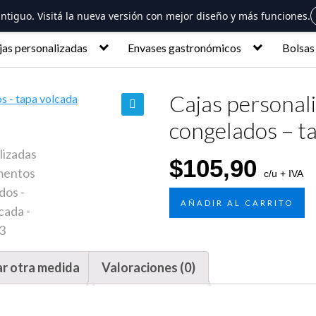
 antiguo. Visitá la nueva versión con mejor diseño y más funciones.
jas personalizadas
Envases gastronómicos
Bolsas
Cajas personal
congelados – t
🔍
$
105,90
c/u + IVA
AÑADIR AL CARRITO
ar otra medida
Valoraciones (0)