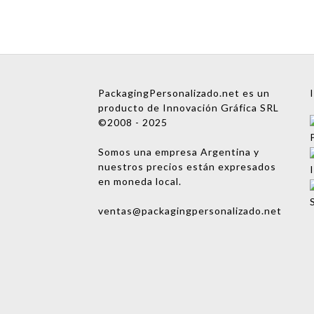
Nombre
PackagingPersonalizado.net es un
producto de Innovación Gráfica SRL
Empresa
©2008 - 2025
Email
Somos una empresa Argentina y
nuestros precios están expresados
Teléfono
en moneda local.
Enviar consulta
ventas@packagingpersonalizado.net
No te preocupes, podrás
hablar con una persona
después. ¡Vamos a asignarte
un ejecutivo de cuentas!