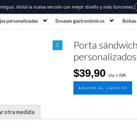
 antiguo. Visitá la nueva versión con mejor diseño y más funciones.
jas personalizadas
Envases gastronómicos
Bolsas
Porta sándwich
personalizados
🔍
$
39,90
c/u + IVA
AÑADIR AL CARRITO
ar otra medida