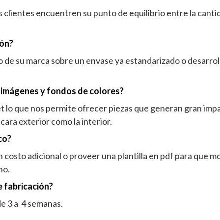
clientes encuentren su punto de equilibrio entre la canti
ión?
 de su marca sobre un envase ya estandarizado o desarroll
n imágenes y fondos de colores?
t lo que nos permite ofrecer piezas que generan gran impa
cara exterior como la interior.
co?
costo adicional o proveer una plantilla en pdf para que m
no.
e fabricación?
de 3 a 4 semanas.