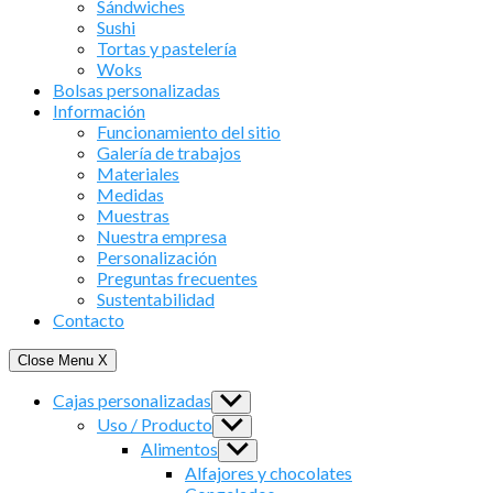
Sándwiches
Sushi
Tortas y pastelería
Woks
Bolsas personalizadas
Información
Funcionamiento del sitio
Galería de trabajos
Materiales
Medidas
Muestras
Nuestra empresa
Personalización
Preguntas frecuentes
Sustentabilidad
Contacto
Close Menu
X
Cajas personalizadas
Show
sub
Uso / Producto
Show
menu
sub
Alimentos
Show
menu
sub
Alfajores y chocolates
menu