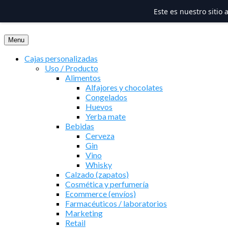
Este es nuestro sitio
Saltar
al
Menu
contenido
Cajas personalizadas
Uso / Producto
Alimentos
Alfajores y chocolates
Congelados
Huevos
Yerba mate
Bebidas
Cerveza
Gin
Vino
Whisky
Calzado (zapatos)
Cosmética y perfumería
Ecommerce (envíos)
Farmacéuticos / laboratorios
Marketing
Retail