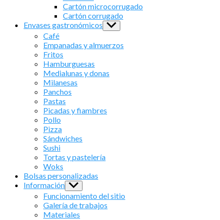
menu
Cartón microcorrugado
Cartón corrugado
Envases gastronómicos
Show
sub
Café
menu
Empanadas y almuerzos
Fritos
Hamburguesas
Medialunas y donas
Milanesas
Panchos
Pastas
Picadas y fiambres
Pollo
Pizza
Sándwiches
Sushi
Tortas y pastelería
Woks
Bolsas personalizadas
Información
Show
sub
Funcionamiento del sitio
menu
Galería de trabajos
Materiales