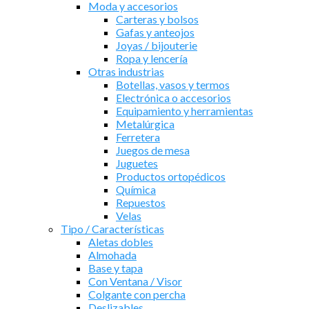
Moda y accesorios
Carteras y bolsos
Gafas y anteojos
Joyas / bijouterie
Ropa y lencería
Otras industrias
Botellas, vasos y termos
Electrónica o accesorios
Equipamiento y herramientas
Metalúrgica
Ferretera
Juegos de mesa
Juguetes
Productos ortopédicos
Química
Repuestos
Velas
Tipo / Características
Aletas dobles
Almohada
Base y tapa
Con Ventana / Visor
Colgante con percha
Deslizables