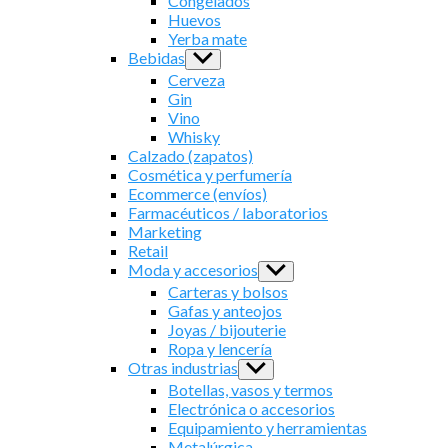
Congelados
Huevos
Yerba mate
Bebidas
Show
sub
Cerveza
menu
Gin
Vino
Whisky
Calzado (zapatos)
Cosmética y perfumería
Ecommerce (envíos)
Farmacéuticos / laboratorios
Marketing
Retail
Moda y accesorios
Show
sub
Carteras y bolsos
menu
Gafas y anteojos
Joyas / bijouterie
Ropa y lencería
Otras industrias
Show
sub
Botellas, vasos y termos
menu
Electrónica o accesorios
Equipamiento y herramientas
Metalúrgica