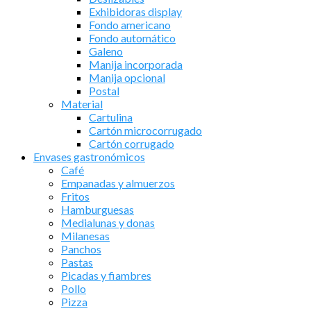
Exhibidoras display
Fondo americano
Fondo automático
Galeno
Manija incorporada
Manija opcional
Postal
Material
Cartulina
Cartón microcorrugado
Cartón corrugado
Envases gastronómicos
Café
Empanadas y almuerzos
Fritos
Hamburguesas
Medialunas y donas
Milanesas
Panchos
Pastas
Picadas y fiambres
Pollo
Pizza