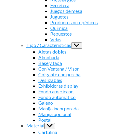
Ferretera
Juegos de mesa
Juguetes
Productos ortopédicos
Química
Repuestos
Velas
Tipo / Características
Show
sub
Aletas dobles
menu
Almohada
Base y tapa
Con Ventana / Visor
Colgante con percha
Deslizables
Exhibidoras display
Fondo americano
Fondo automático
Galeno
Manija incorporada
Manija opcional
Postal
Material
Show
sub
Cartulina