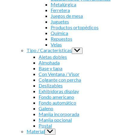
Metalúrgica
Ferretera
Juegos de mesa
Juguetes
Productos ortopédicos
Química
Repuestos
Velas
Tipo / Características
Show
sub
Aletas dobles
menu
Almohada
Base y tapa
Con Ventana / Visor
Colgante con percha
Deslizables
Exhibidoras display
Fondo americano
Fondo automático
Galeno
Manija incorporada
Manija opcional
Postal
Material
Show