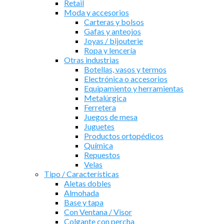
Retail
Moda y accesorios
Carteras y bolsos
Gafas y anteojos
Joyas / bijouterie
Ropa y lencería
Otras industrias
Botellas, vasos y termos
Electrónica o accesorios
Equipamiento y herramientas
Metalúrgica
Ferretera
Juegos de mesa
Juguetes
Productos ortopédicos
Química
Repuestos
Velas
Tipo / Características
Aletas dobles
Almohada
Base y tapa
Con Ventana / Visor
Colgante con percha