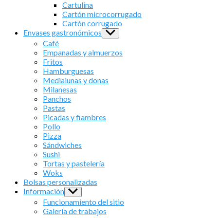
sub
Cartulina
menu
Cartón microcorrugado
Cartón corrugado
Envases gastronómicos
Show
sub
Café
menu
Empanadas y almuerzos
Fritos
Hamburguesas
Medialunas y donas
Milanesas
Panchos
Pastas
Picadas y fiambres
Pollo
Pizza
Sándwiches
Sushi
Tortas y pastelería
Woks
Bolsas personalizadas
Información
Show
sub
Funcionamiento del sitio
menu
Galería de trabajos