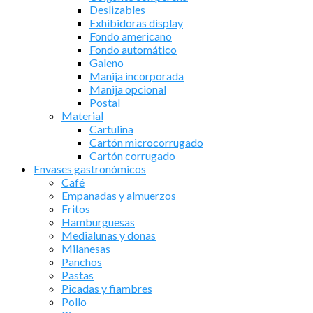
Deslizables
Exhibidoras display
Fondo americano
Fondo automático
Galeno
Manija incorporada
Manija opcional
Postal
Material
Cartulina
Cartón microcorrugado
Cartón corrugado
Envases gastronómicos
Café
Empanadas y almuerzos
Fritos
Hamburguesas
Medialunas y donas
Milanesas
Panchos
Pastas
Picadas y fiambres
Pollo