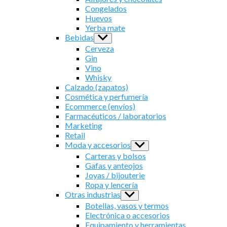
menu
Congelados
Huevos
Yerba mate
Bebidas
Show
sub
Cerveza
menu
Gin
Vino
Whisky
Calzado (zapatos)
Cosmética y perfumería
Ecommerce (envíos)
Farmacéuticos / laboratorios
Marketing
Retail
Moda y accesorios
Show
sub
Carteras y bolsos
menu
Gafas y anteojos
Joyas / bijouterie
Ropa y lencería
Otras industrias
Show
sub
Botellas, vasos y termos
menu
Electrónica o accesorios
Equipamiento y herramientas