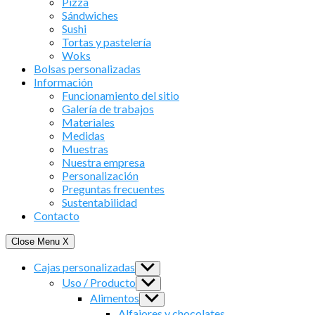
Pizza
Sándwiches
Sushi
Tortas y pastelería
Woks
Bolsas personalizadas
Información
Funcionamiento del sitio
Galería de trabajos
Materiales
Medidas
Muestras
Nuestra empresa
Personalización
Preguntas frecuentes
Sustentabilidad
Contacto
Close Menu
X
Cajas personalizadas
Show
sub
Uso / Producto
Show
menu
sub
Alimentos
Show
menu
sub
Alfajores y chocolates