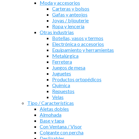
Moda y accesorios
Carteras y bolsos
Gafas y anteojos
Joyas / bijouterie
Ropa y lencería
Otras industrias
Botellas, vasos y termos
Electrónica o accesorios
Equipamiento y herramientas
Metalúrgica
Ferretera
Juegos de mesa
Juguetes
Productos ortopédicos
Química
Repuestos
Velas
Tipo / Características
Aletas dobles
Almohada
Base y tapa
Con Ventana / Visor
Colgante con percha
Deslizables