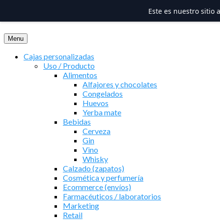
Este es nuestro sitio
Saltar
al
Menu
contenido
Cajas personalizadas
Uso / Producto
Alimentos
Alfajores y chocolates
Congelados
Huevos
Yerba mate
Bebidas
Cerveza
Gin
Vino
Whisky
Calzado (zapatos)
Cosmética y perfumería
Ecommerce (envíos)
Farmacéuticos / laboratorios
Marketing
Retail