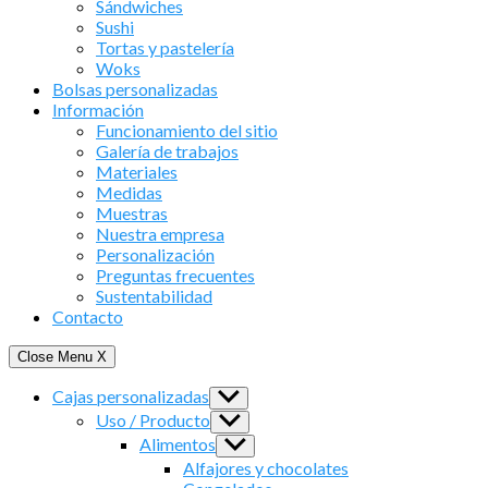
Sándwiches
Sushi
Tortas y pastelería
Woks
Bolsas personalizadas
Información
Funcionamiento del sitio
Galería de trabajos
Materiales
Medidas
Muestras
Nuestra empresa
Personalización
Preguntas frecuentes
Sustentabilidad
Contacto
Close Menu
X
Cajas personalizadas
Show
sub
Uso / Producto
Show
menu
sub
Alimentos
Show
menu
sub
Alfajores y chocolates
menu