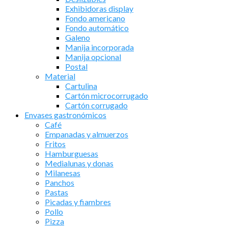
Exhibidoras display
Fondo americano
Fondo automático
Galeno
Manija incorporada
Manija opcional
Postal
Material
Cartulina
Cartón microcorrugado
Cartón corrugado
Envases gastronómicos
Café
Empanadas y almuerzos
Fritos
Hamburguesas
Medialunas y donas
Milanesas
Panchos
Pastas
Picadas y fiambres
Pollo
Pizza