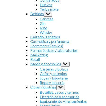
Congelados
Huevos
Yerba mate
Bebidas
Show
sub
Cerveza
menu
Gin
Vino
Whisky
Calzado (zapatos)
Cosmética y perfumería
Ecommerce (envíos)
Farmacéuticos / laboratorios
Marketing
Retail
Moda y accesorios
Show
sub
Carteras y bolsos
menu
Gafas y anteojos
Joyas / bijouterie
Ropa y lencería
Otras industrias
Show
sub
Botellas, vasos y termos
menu
Electrónica o accesorios
Equipamiento y herramientas
Metalúrgica