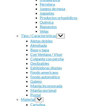
Ferretera
Juegos de mesa
Juguetes
Productos ortopédicos
Química
Repuestos
Velas
Tipo / Características
Show
sub
Aletas dobles
menu
Almohada
Base y tapa
Con Ventana / Visor
Colgante con percha
Deslizables
Exhibidoras display
Fondo americano
Fondo automático
Galeno
Manija incorporada
Manija opcional
Postal
Material
Show
sub
Cartulina