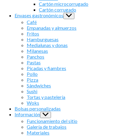
menu
Cartón microcorrugado
Cartón corrugado
Envases gastronómicos
Show
sub
Café
menu
Empanadas y almuerzos
Fritos
Hamburguesas
Medialunas y donas
Milanesas
Panchos
Pastas
Picadas y fiambres
Pollo
Pizza
Sándwiches
Sushi
Tortas y pastelería
Woks
Bolsas personalizadas
Información
Show
sub
Funcionamiento del sitio
menu
Galería de trabajos
Materiales