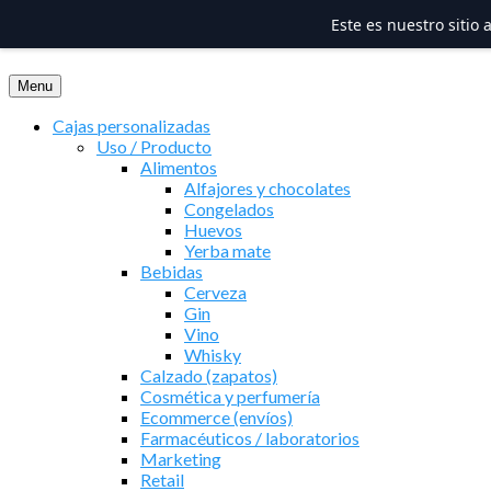
Este es nuestro sitio
Saltar
al
Menu
contenido
Cajas personalizadas
Uso / Producto
Alimentos
Alfajores y chocolates
Congelados
Huevos
Yerba mate
Bebidas
Cerveza
Gin
Vino
Whisky
Calzado (zapatos)
Cosmética y perfumería
Ecommerce (envíos)
Farmacéuticos / laboratorios
Marketing
Retail