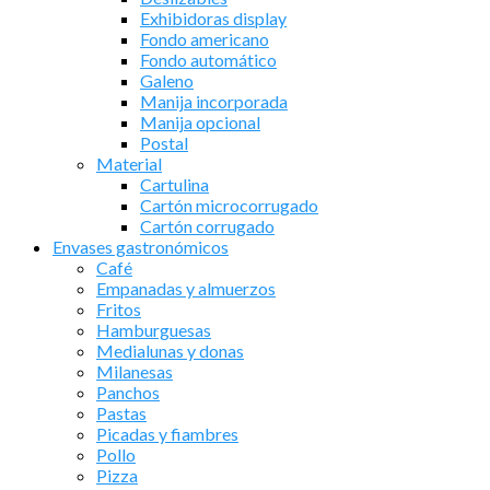
Exhibidoras display
Fondo americano
Fondo automático
Galeno
Manija incorporada
Manija opcional
Postal
Material
Cartulina
Cartón microcorrugado
Cartón corrugado
Envases gastronómicos
Café
Empanadas y almuerzos
Fritos
Hamburguesas
Medialunas y donas
Milanesas
Panchos
Pastas
Picadas y fiambres
Pollo
Pizza