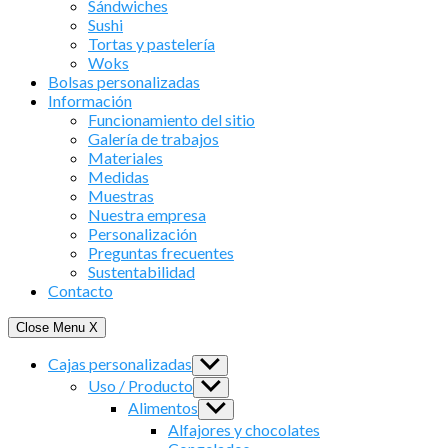
Sándwiches
Sushi
Tortas y pastelería
Woks
Bolsas personalizadas
Información
Funcionamiento del sitio
Galería de trabajos
Materiales
Medidas
Muestras
Nuestra empresa
Personalización
Preguntas frecuentes
Sustentabilidad
Contacto
Close Menu
X
Cajas personalizadas
Show
sub
Uso / Producto
Show
menu
sub
Alimentos
Show
menu
sub
Alfajores y chocolates
menu