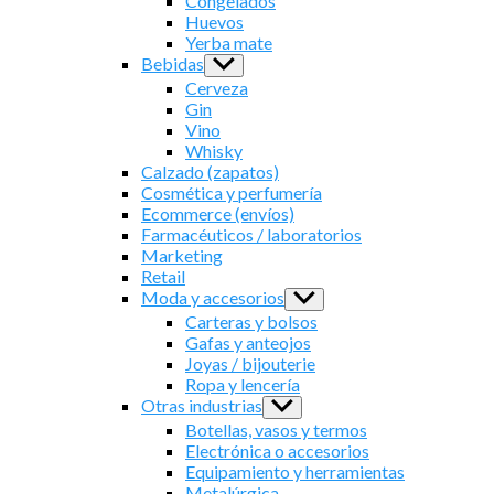
Congelados
Huevos
Yerba mate
Bebidas
Show
sub
Cerveza
menu
Gin
Vino
Whisky
Calzado (zapatos)
Cosmética y perfumería
Ecommerce (envíos)
Farmacéuticos / laboratorios
Marketing
Retail
Moda y accesorios
Show
sub
Carteras y bolsos
menu
Gafas y anteojos
Joyas / bijouterie
Ropa y lencería
Otras industrias
Show
sub
Botellas, vasos y termos
menu
Electrónica o accesorios
Equipamiento y herramientas
Metalúrgica