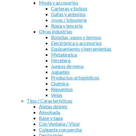
Moda y accesorios
Carteras y bolsos
Gafas y anteojos
Joyas / bijouterie
Ropa y lencería
Otras industrias
Botellas, vasos y termos
Electrónica o accesorios
Equipamiento y herramientas
Metalúrgica
Ferretera
Juegos de mesa
Juguetes
Productos ortopédicos
Química
Repuestos
Velas
Tipo / Características
Aletas dobles
Almohada
Base y tapa
Con Ventana / Visor
Colgante con percha
Deslizables