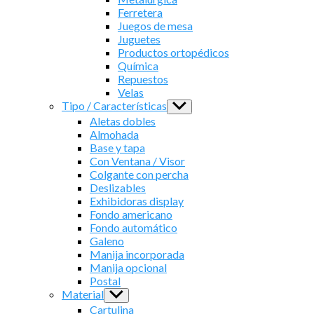
Ferretera
Juegos de mesa
Juguetes
Productos ortopédicos
Química
Repuestos
Velas
Tipo / Características
Show
sub
Aletas dobles
menu
Almohada
Base y tapa
Con Ventana / Visor
Colgante con percha
Deslizables
Exhibidoras display
Fondo americano
Fondo automático
Galeno
Manija incorporada
Manija opcional
Postal
Material
Show
sub
Cartulina