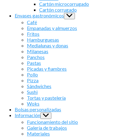
menu
Cartón microcorrugado
Cartón corrugado
Envases gastronómicos
Show
sub
Café
menu
Empanadas y almuerzos
Fritos
Hamburguesas
Medialunas y donas
Milanesas
Panchos
Pastas
Picadas y fiambres
Pollo
Pizza
Sándwiches
Sushi
Tortas y pastelería
Woks
Bolsas personalizadas
Información
Show
sub
Funcionamiento del sitio
menu
Galería de trabajos
Materiales