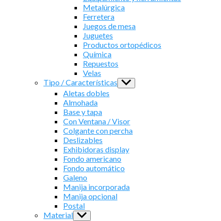
Metalúrgica
Ferretera
Juegos de mesa
Juguetes
Productos ortopédicos
Química
Repuestos
Velas
Tipo / Características
Show
sub
Aletas dobles
menu
Almohada
Base y tapa
Con Ventana / Visor
Colgante con percha
Deslizables
Exhibidoras display
Fondo americano
Fondo automático
Galeno
Manija incorporada
Manija opcional
Postal
Material
Show