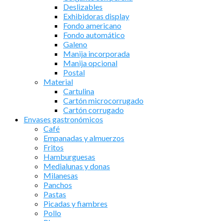
Deslizables
Exhibidoras display
Fondo americano
Fondo automático
Galeno
Manija incorporada
Manija opcional
Postal
Material
Cartulina
Cartón microcorrugado
Cartón corrugado
Envases gastronómicos
Café
Empanadas y almuerzos
Fritos
Hamburguesas
Medialunas y donas
Milanesas
Panchos
Pastas
Picadas y fiambres
Pollo