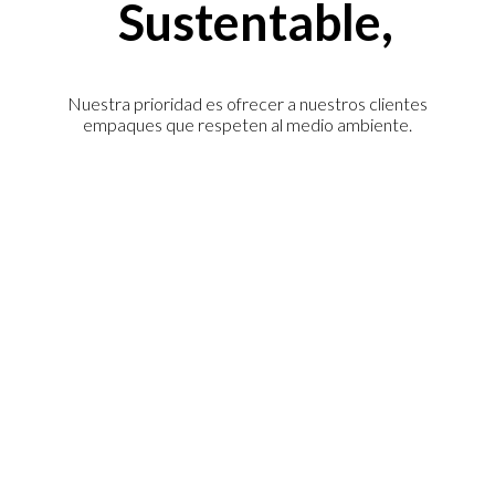
Sustentable,
Nuestra prioridad es ofrecer a nuestros clientes
empaques que respeten al medio ambiente.
Alternativas ecológicas
Ofrecemos opciones pensadas
especialmente para susituir envases
plásticos.