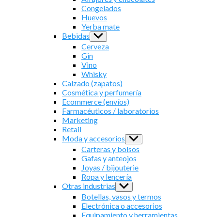
menu
Congelados
Huevos
Yerba mate
Bebidas
Show
sub
Cerveza
menu
Gin
Vino
Whisky
Calzado (zapatos)
Cosmética y perfumería
Ecommerce (envíos)
Farmacéuticos / laboratorios
Marketing
Retail
Moda y accesorios
Show
sub
Carteras y bolsos
menu
Gafas y anteojos
Joyas / bijouterie
Ropa y lencería
Otras industrias
Show
sub
Botellas, vasos y termos
menu
Electrónica o accesorios
Equipamiento y herramientas