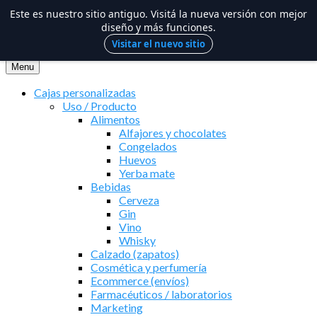
Este es nuestro sitio antiguo. Visitá la nueva versión con mejor
diseño y más funciones.
Visitar el nuevo sitio
Saltar
al
Menu
contenido
Cajas personalizadas
Uso / Producto
Alimentos
Alfajores y chocolates
Congelados
Huevos
Yerba mate
Bebidas
Cerveza
Gin
Vino
Whisky
Calzado (zapatos)
Cosmética y perfumería
Ecommerce (envíos)
Farmacéuticos / laboratorios
Marketing