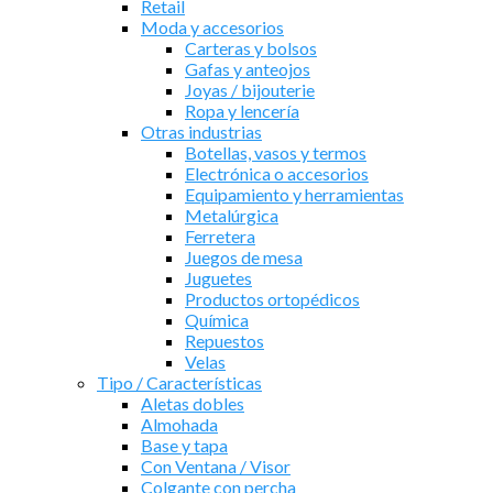
Retail
Moda y accesorios
Carteras y bolsos
Gafas y anteojos
Joyas / bijouterie
Ropa y lencería
Otras industrias
Botellas, vasos y termos
Electrónica o accesorios
Equipamiento y herramientas
Metalúrgica
Ferretera
Juegos de mesa
Juguetes
Productos ortopédicos
Química
Repuestos
Velas
Tipo / Características
Aletas dobles
Almohada
Base y tapa
Con Ventana / Visor
Colgante con percha