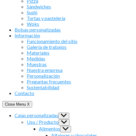
Pizza
Sándwiches
Sushi
Tortas y pastelería
Woks
Bolsas personalizadas
Información
Funcionamiento del sitio
Galería de trabajos
Materiales
Medidas
Muestras
Nuestra empresa
Personalización
Preguntas frecuentes
Sustentabilidad
Contacto
Close Menu
X
Cajas personalizadas
Show
sub
Uso / Producto
Show
menu
sub
Alimentos
Show
menu
sub
Alfajores y chocolates