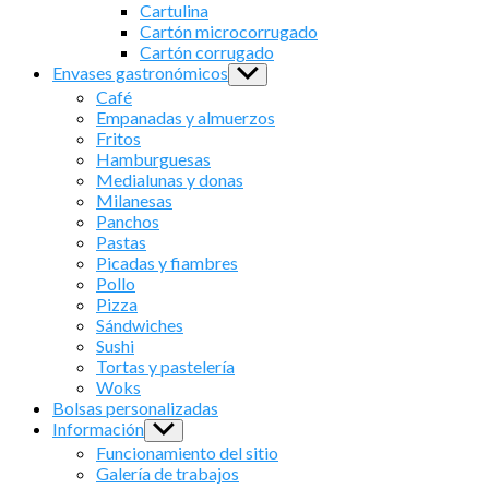
sub
Cartulina
menu
Cartón microcorrugado
Cartón corrugado
Envases gastronómicos
Show
sub
Café
menu
Empanadas y almuerzos
Fritos
Hamburguesas
Medialunas y donas
Milanesas
Panchos
Pastas
Picadas y fiambres
Pollo
Pizza
Sándwiches
Sushi
Tortas y pastelería
Woks
Bolsas personalizadas
Información
Show
sub
Funcionamiento del sitio
menu
Galería de trabajos