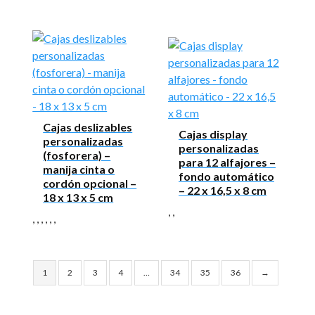
Cajas deslizables
Cajas display
personalizadas
personalizadas
(fosforera) –
para 12 alfajores –
manija cinta o
fondo automático
cordón opcional –
– 22 x 16,5 x 8 cm
18 x 13 x 5 cm
,
,
,
,
,
,
,
,
1
2
3
4
…
34
35
36
→