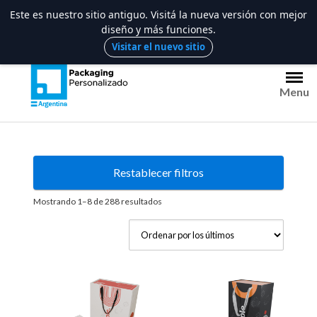
Este es nuestro sitio antiguo. Visitá la nueva versión con mejor
diseño y más funciones.
Saltar
Visitar el nuevo sitio
al
contenido
Menu
Restablecer filtros
Ordenado
Mostrando 1–8 de 288 resultados
por
los
últimos