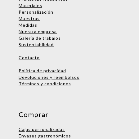
Materiales
Personalización
Muestras
Medidas
Nombre
Nuestra empresa
Galería de trabajos
Empresa
Sustentabilidad
Email
Contacto
Teléfono
Política de privacidad
Devoluciones y reembolsos
Términos y condiciones
Enviar consulta
No te preocupes, podrás hablar
con una persona después. ¡Vamos
Comprar
a asignarte un ejecutivo de
cuentas!
Cajas personalizadas
Envases gastronómicos