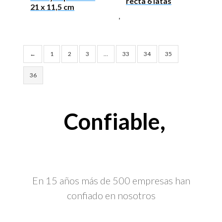
recta 6 latas
21 x 11,5 cm
,
←
1
2
3
…
33
34
35
36
Confiable,
En 15 años más de 500 empresas han
confiado en nosotros