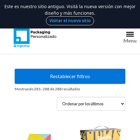
Este es nuestro sitio antiguo. Visitá la nueva versión con mejor
diseño y más funciones.
Saltar
Visitar el nuevo sitio
al
contenido
Menu
Restablecer filtros
Ordenado
Mostrando 281–288 de 288 resultados
por
los
últimos