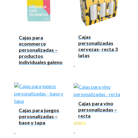
Cajas
Cajas para
personalizadas
ecommerce
cervezas- recta 3
personalizadas –
latas
productos
individuales galeno
,
Cajas para vino
personalizadas –
Cajas para juegos
recta
personalizadas –
base y tapa
Valorado con
,
,
5.00
de 5