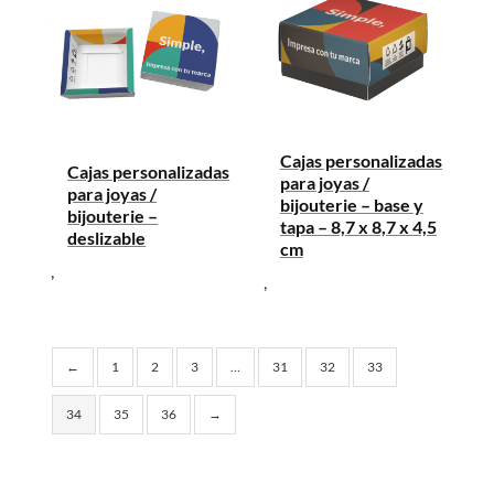
Cajas personalizadas
Cajas personalizadas
para joyas /
para joyas /
bijouterie – base y
bijouterie –
tapa – 8,7 x 8,7 x 4,5
deslizable
cm
,
,
←
1
2
3
…
31
32
33
34
35
36
→