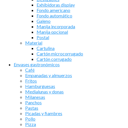
Exhibidoras display
Fondo americano
Fondo automático
Galeno
Manija incorporada
Manija opcional
Postal
Material
Cartulina
Cartón microcorrugado
Cartón corrugado
Envases gastronómicos
Café
Empanadas y almuerzos
Fritos
Hamburguesas
Medialunas y donas
Milanesas
Panchos
Pastas
Picadas y fiambres
Pollo
Pizza