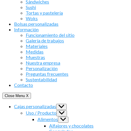
Sándwiches
Sushi
Tortas y pastelería
Woks
Bolsas personalizadas
Información
Funcionamiento del sitio
Galería de trabajos
Materiales
Medidas
Muestras
Nuestra empresa
Personalización
Preguntas frecuentes
Sustentabilidad
Contacto
Close Menu
X
Cajas personalizadas
Show
sub
Uso / Producto
Show
menu
sub
Alimentos
Show
menu
sub
Alfajores y chocolates
menu