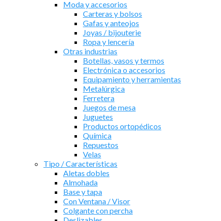
Moda y accesorios
Carteras y bolsos
Gafas y anteojos
Joyas / bijouterie
Ropa y lencería
Otras industrias
Botellas, vasos y termos
Electrónica o accesorios
Equipamiento y herramientas
Metalúrgica
Ferretera
Juegos de mesa
Juguetes
Productos ortopédicos
Química
Repuestos
Velas
Tipo / Características
Aletas dobles
Almohada
Base y tapa
Con Ventana / Visor
Colgante con percha
Deslizables