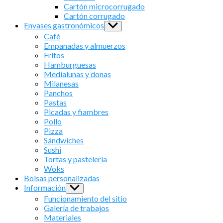
menu
Cartón microcorrugado
Cartón corrugado
Envases gastronómicos
Show
sub
Café
menu
Empanadas y almuerzos
Fritos
Hamburguesas
Medialunas y donas
Milanesas
Panchos
Pastas
Picadas y fiambres
Pollo
Pizza
Sándwiches
Sushi
Tortas y pastelería
Woks
Bolsas personalizadas
Información
Show
sub
Funcionamiento del sitio
menu
Galería de trabajos
Materiales