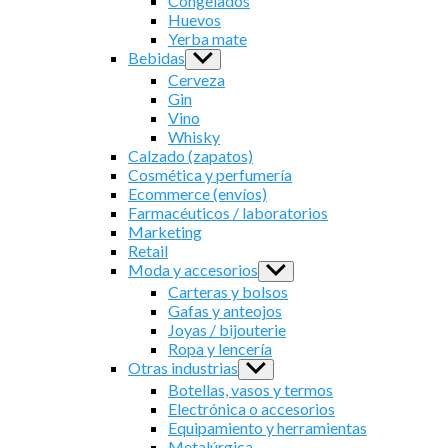
Congelados
Huevos
Yerba mate
Bebidas
Show
sub
Cerveza
menu
Gin
Vino
Whisky
Calzado (zapatos)
Cosmética y perfumería
Ecommerce (envíos)
Farmacéuticos / laboratorios
Marketing
Retail
Moda y accesorios
Show
sub
Carteras y bolsos
menu
Gafas y anteojos
Joyas / bijouterie
Ropa y lencería
Otras industrias
Show
sub
Botellas, vasos y termos
menu
Electrónica o accesorios
Equipamiento y herramientas
Metalúrgica