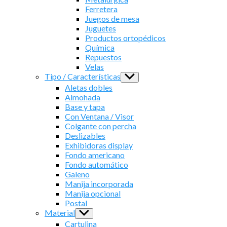
Ferretera
Juegos de mesa
Juguetes
Productos ortopédicos
Química
Repuestos
Velas
Tipo / Características
Show
sub
Aletas dobles
menu
Almohada
Base y tapa
Con Ventana / Visor
Colgante con percha
Deslizables
Exhibidoras display
Fondo americano
Fondo automático
Galeno
Manija incorporada
Manija opcional
Postal
Material
Show
sub
Cartulina