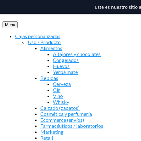
Este es nuestro sitio
Saltar
al
Menu
contenido
Cajas personalizadas
Uso / Producto
Alimentos
Alfajores y chocolates
Congelados
Huevos
Yerba mate
Bebidas
Cerveza
Gin
Vino
Whisky
Calzado (zapatos)
Cosmética y perfumería
Ecommerce (envíos)
Farmacéuticos / laboratorios
Marketing
Retail