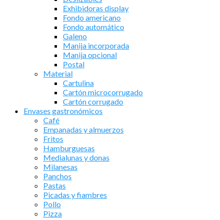
Exhibidoras display
Fondo americano
Fondo automático
Galeno
Manija incorporada
Manija opcional
Postal
Material
Cartulina
Cartón microcorrugado
Cartón corrugado
Envases gastronómicos
Café
Empanadas y almuerzos
Fritos
Hamburguesas
Medialunas y donas
Milanesas
Panchos
Pastas
Picadas y fiambres
Pollo
Pizza