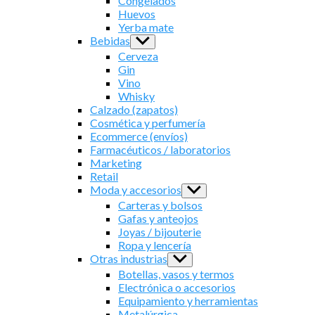
Congelados
Huevos
Yerba mate
Bebidas
Show
sub
Cerveza
menu
Gin
Vino
Whisky
Calzado (zapatos)
Cosmética y perfumería
Ecommerce (envíos)
Farmacéuticos / laboratorios
Marketing
Retail
Moda y accesorios
Show
sub
Carteras y bolsos
menu
Gafas y anteojos
Joyas / bijouterie
Ropa y lencería
Otras industrias
Show
sub
Botellas, vasos y termos
menu
Electrónica o accesorios
Equipamiento y herramientas
Metalúrgica