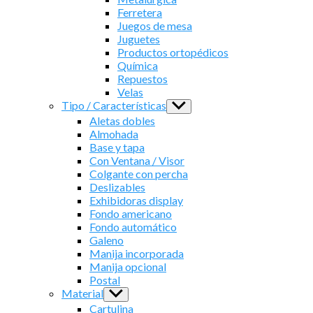
Ferretera
Juegos de mesa
Juguetes
Productos ortopédicos
Química
Repuestos
Velas
Tipo / Características
Show
sub
Aletas dobles
menu
Almohada
Base y tapa
Con Ventana / Visor
Colgante con percha
Deslizables
Exhibidoras display
Fondo americano
Fondo automático
Galeno
Manija incorporada
Manija opcional
Postal
Material
Show
sub
Cartulina