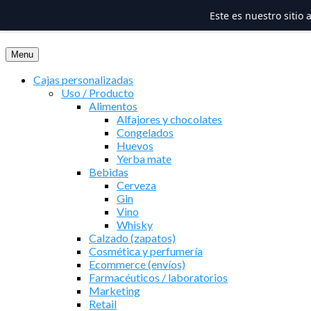
Este es nuestro sitio
Saltar
al
Menu
contenido
Cajas personalizadas
Uso / Producto
Alimentos
Alfajores y chocolates
Congelados
Huevos
Yerba mate
Bebidas
Cerveza
Gin
Vino
Whisky
Calzado (zapatos)
Cosmética y perfumería
Ecommerce (envíos)
Farmacéuticos / laboratorios
Marketing
Retail