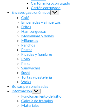
menu
Cartón microcorrugado
Cartón corrugado
Envases gastronómicos
Show
sub
Café
menu
Empanadas y almuerzos
Fritos
Hamburguesas
Medialunas y donas
Milanesas
Panchos
Pastas
Picadas y fiambres
Pollo
Pizza
Sándwiches
Sushi
Tortas y pastelería
Woks
Bolsas personalizadas
Información
Show
sub
Funcionamiento del sitio
menu
Galería de trabajos
Materiales