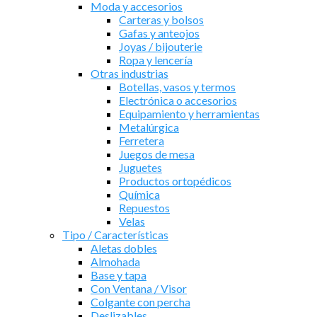
Moda y accesorios
Carteras y bolsos
Gafas y anteojos
Joyas / bijouterie
Ropa y lencería
Otras industrias
Botellas, vasos y termos
Electrónica o accesorios
Equipamiento y herramientas
Metalúrgica
Ferretera
Juegos de mesa
Juguetes
Productos ortopédicos
Química
Repuestos
Velas
Tipo / Características
Aletas dobles
Almohada
Base y tapa
Con Ventana / Visor
Colgante con percha
Deslizables