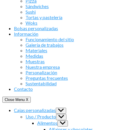
Pizza
Sándwiches
Sushi
Tortas y pastelería
Woks
Bolsas personalizadas
Información
Funcionamiento del sitio
Galería de trabajos
Materiales
Medidas
Muestras
Nuestra empresa
Personalización
Preguntas frecuentes
Sustentabilidad
Contacto
Close Menu
X
Cajas personalizadas
Show
sub
Uso / Producto
Show
menu
sub
Alimentos
Show
menu
sub
Alfajores y chocolates