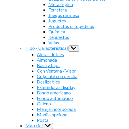
Metalúrgica
Ferretera
Juegos de mesa
Juguetes
Productos ortopédicos
Química
Repuestos
Velas
Tipo / Características
Show
sub
Aletas dobles
menu
Almohada
Base y tapa
Con Ventana / Visor
Colgante con percha
Deslizables
Exhibidoras display
Fondo americano
Fondo automático
Galeno
Manija incorporada
Manija opcional
Postal
Material
Show