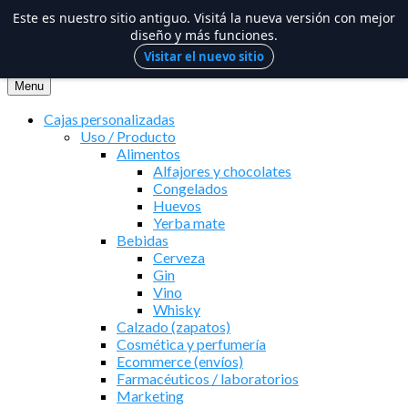
Este es nuestro sitio antiguo. Visitá la nueva versión con mejor
diseño y más funciones.
Visitar el nuevo sitio
Saltar
al
Menu
contenido
Cajas personalizadas
Uso / Producto
Alimentos
Alfajores y chocolates
Congelados
Huevos
Yerba mate
Bebidas
Cerveza
Gin
Vino
Whisky
Calzado (zapatos)
Cosmética y perfumería
Ecommerce (envíos)
Farmacéuticos / laboratorios
Marketing