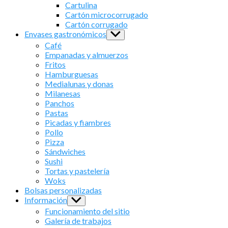
sub
Cartulina
menu
Cartón microcorrugado
Cartón corrugado
Envases gastronómicos
Show
sub
Café
menu
Empanadas y almuerzos
Fritos
Hamburguesas
Medialunas y donas
Milanesas
Panchos
Pastas
Picadas y fiambres
Pollo
Pizza
Sándwiches
Sushi
Tortas y pastelería
Woks
Bolsas personalizadas
Información
Show
sub
Funcionamiento del sitio
menu
Galería de trabajos