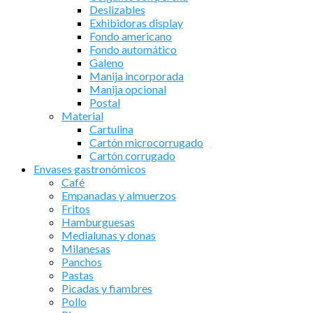
Deslizables
Exhibidoras display
Fondo americano
Fondo automático
Galeno
Manija incorporada
Manija opcional
Postal
Material
Cartulina
Cartón microcorrugado
Cartón corrugado
Envases gastronómicos
Café
Empanadas y almuerzos
Fritos
Hamburguesas
Medialunas y donas
Milanesas
Panchos
Pastas
Picadas y fiambres
Pollo