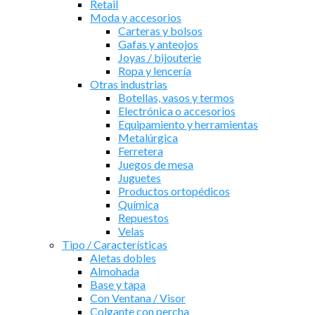
Retail
Moda y accesorios
Carteras y bolsos
Gafas y anteojos
Joyas / bijouterie
Ropa y lencería
Otras industrias
Botellas, vasos y termos
Electrónica o accesorios
Equipamiento y herramientas
Metalúrgica
Ferretera
Juegos de mesa
Juguetes
Productos ortopédicos
Química
Repuestos
Velas
Tipo / Características
Aletas dobles
Almohada
Base y tapa
Con Ventana / Visor
Colgante con percha