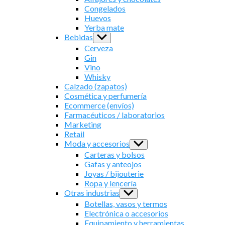
menu
Congelados
Huevos
Yerba mate
Bebidas
Show
sub
Cerveza
menu
Gin
Vino
Whisky
Calzado (zapatos)
Cosmética y perfumería
Ecommerce (envíos)
Farmacéuticos / laboratorios
Marketing
Retail
Moda y accesorios
Show
sub
Carteras y bolsos
menu
Gafas y anteojos
Joyas / bijouterie
Ropa y lencería
Otras industrias
Show
sub
Botellas, vasos y termos
menu
Electrónica o accesorios
Equipamiento y herramientas