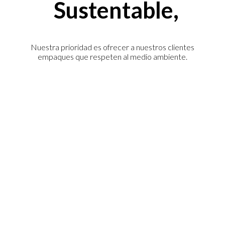
Sustentable,
Nuestra prioridad es ofrecer a nuestros clientes
empaques que respeten al medio ambiente.
Alternativas ecológicas
Ofrecemos opciones pensadas
especialmente para susituir envases
plásticos.