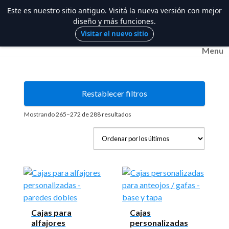
Este es nuestro sitio antiguo. Visitá la nueva versión con mejor
diseño y más funciones.
Saltar
Visitar el nuevo sitio
al
Menu
contenido
Restablecer filtros
Ordenado
Mostrando 265–272 de 288 resultados
por
los
últimos
Cajas para
Cajas
alfajores
personalizadas