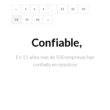
←
1
2
3
…
31
32
33
34
35
36
→
Confiable,
En 15 años más de 500 empresas han
confiado en nosotros