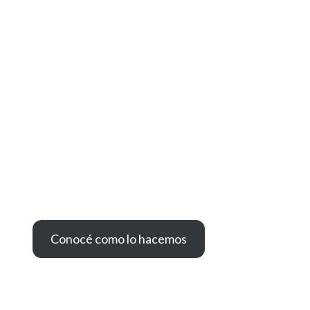
Cuidado del medio ambiente
En PackagingPersonalizado.net
renovamos a diario nuestro
compromiso con la sustentabilidad.
Conocé como lo hacemos