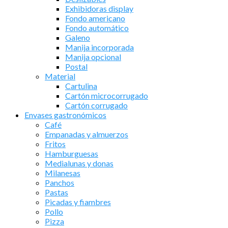
Exhibidoras display
Fondo americano
Fondo automático
Galeno
Manija incorporada
Manija opcional
Postal
Material
Cartulina
Cartón microcorrugado
Cartón corrugado
Envases gastronómicos
Café
Empanadas y almuerzos
Fritos
Hamburguesas
Medialunas y donas
Milanesas
Panchos
Pastas
Picadas y fiambres
Pollo
Pizza