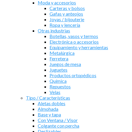
Moda y accesorios
Carteras y bolsos
Gafas y anteojos
Joyas / bijouterie
Ropa y lencería
Otras industrias
Botellas, vasos y termos
Electrónica o accesorios
Equipamiento y herramientas
Metalúrgica
Ferretera
Juegos de mesa
Juguetes
Productos ortopédicos
Química
Repuestos
Velas
Tipo / Características
Aletas dobles
Almohada
Base y tapa
Con Ventana / Visor
Colgante con percha
Deslizables