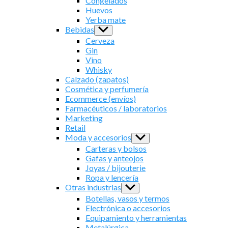
Congelados
Huevos
Yerba mate
Bebidas
Show
sub
Cerveza
menu
Gin
Vino
Whisky
Calzado (zapatos)
Cosmética y perfumería
Ecommerce (envíos)
Farmacéuticos / laboratorios
Marketing
Retail
Moda y accesorios
Show
sub
Carteras y bolsos
menu
Gafas y anteojos
Joyas / bijouterie
Ropa y lencería
Otras industrias
Show
sub
Botellas, vasos y termos
menu
Electrónica o accesorios
Equipamiento y herramientas
Metalúrgica