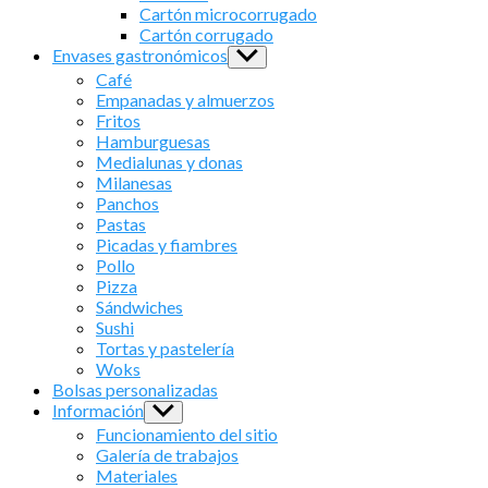
menu
Cartón microcorrugado
Cartón corrugado
Envases gastronómicos
Show
sub
Café
menu
Empanadas y almuerzos
Fritos
Hamburguesas
Medialunas y donas
Milanesas
Panchos
Pastas
Picadas y fiambres
Pollo
Pizza
Sándwiches
Sushi
Tortas y pastelería
Woks
Bolsas personalizadas
Información
Show
sub
Funcionamiento del sitio
menu
Galería de trabajos
Materiales