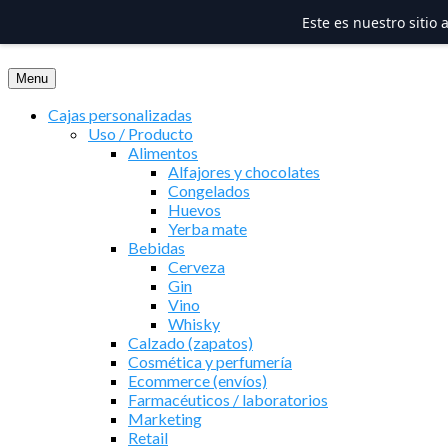
Este es nuestro sitio
Saltar
al
Menu
contenido
Cajas personalizadas
Uso / Producto
Alimentos
Alfajores y chocolates
Congelados
Huevos
Yerba mate
Bebidas
Cerveza
Gin
Vino
Whisky
Calzado (zapatos)
Cosmética y perfumería
Ecommerce (envíos)
Farmacéuticos / laboratorios
Marketing
Retail