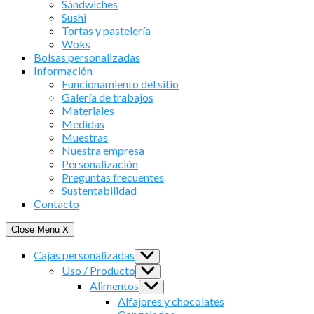
Sándwiches
Sushi
Tortas y pastelería
Woks
Bolsas personalizadas
Información
Funcionamiento del sitio
Galería de trabajos
Materiales
Medidas
Muestras
Nuestra empresa
Personalización
Preguntas frecuentes
Sustentabilidad
Contacto
Close Menu
X
Cajas personalizadas
Show
sub
Uso / Producto
Show
menu
sub
Alimentos
Show
menu
sub
Alfajores y chocolates
menu