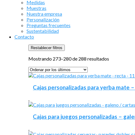
Medidas
Muestras
Nuestra empresa
Personalización
Preguntas frecuentes
Sustentabilidad
Contacto
Restablecer filtros
Ordenado
Mostrando 273–280 de 288 resultados
por
los
últimos
Cajas personalizadas para yerba mate – 
,
Cajas para juegos personalizadas – gale
,