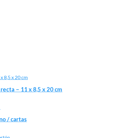
recta – 11 x 8,5 x 20 cm
no / cartas