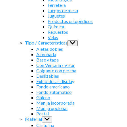
Ferretera
Juegos de mesa
Juguetes
Productos ortopédicos
Química
Repuestos
Velas
Tipo / Características
Show
sub
Aletas dobles
menu
Almohada
Base y tapa
Con Ventana / Visor
Colgante con percha
Deslizables
Exhibidoras display
Fondo americano
Fondo automático
Galeno
Manija incorporada
Manija opcional
Postal
Material
Show
sub
Cartulina